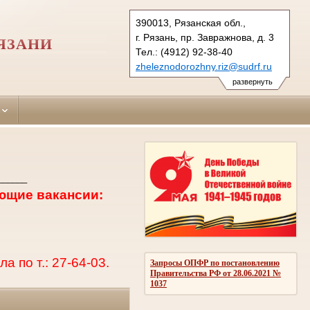
390013, Рязанская обл.,
г. Рязань, пр. Завражнова, д. 3
ЯЗАНИ
Тел.: (4912) 92-38-40
zheleznodorozhny.riz@sudrf.ru
развернуть
______
ющие вакансии:
 по т.: 27-64-03.
Запросы ОПФР по постановлению
Правительства РФ от 28.06.2021 №
1037