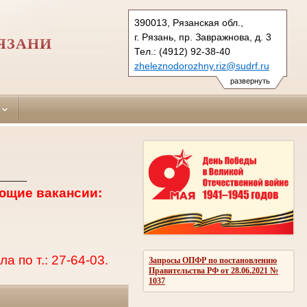
390013, Рязанская обл.,
г. Рязань, пр. Завражнова, д. 3
ЯЗАНИ
Тел.: (4912) 92-38-40
zheleznodorozhny.riz@sudrf.ru
развернуть
______
ющие вакансии:
 по т.: 27-64-03.
Запросы ОПФР по постановлению
Правительства РФ от 28.06.2021 №
1037